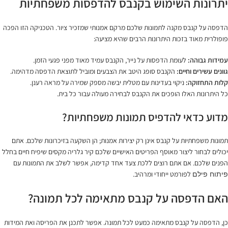
יתרונות השימוש בקנבס להדפסות משפחתיות
הדפסה על קנבס מקנה לתמונות שלכם מרקם אמנותי שמזכיר ציור. הטכניקה הזו הפכה
פופולרית מאוד בזכות היתרונות הרבים שהיא מציעה:
עמידות גבוהה:
לעומת הדפסות על נייר, הקנבס עמיד מאוד מפני פגעי הזמן.
גוונים עשירים וחיים:
הקנבס סופג היטב את הצבעים ומוביל לתוצאת הדפסה מדהימה.
קלות התחזוקה:
ניקוי בעדינות עם מטלית יבשה מספק שמירה על מראה רענן.
כל היתרונות האלו הופכים את הקנבס לבחירה מעולה עבור כל בית.
מדוע כדאי להדפיס תמונות משפחתיות?
תמונות משפחתיות על קנבס אינן רק יצירות אמנות; הן השקעה בזיכרונות שלכם. אתם
יכולים לבחור ליצור מאוסף הפריטים האישיים שלכם קיר גלריה מקסים שיפיח חיים בחלל
הפנים שלכם. אם אתם רוצים ללכת צעד אחד קדימה, אפשר לשלב את התמונות עם
לפורמט ייחודי ומרהיב.
פיתוח פילם
האם הדפסה על קנבס מתאימה לכל תמונה?
כן, הדפסה על קנבס מתאימה כמעט לכל תמונה. אפשר לתכנן את הפריסה ואת המידות