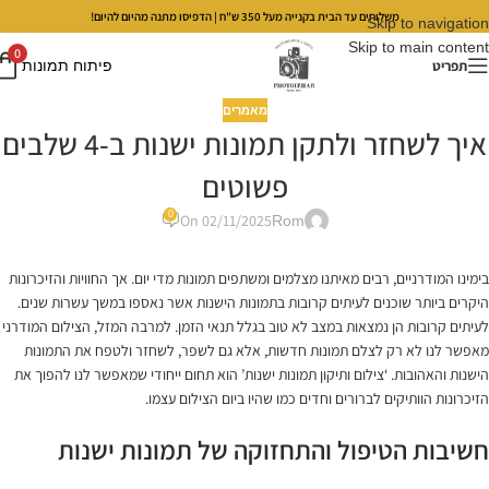
משלוחים עד הבית בקנייה מעל 350 ש"ח | הדפיסו מתנה מהיום להיום!
Skip to navigation
Skip to main content
0
תפריט
פיתוח תמונות
מאמרים
איך לשחזר ולתקן תמונות ישנות ב-4 שלבים
פשוטים
0
On 02/11/2025
Rom
בימינו המודרניים, רבים מאיתנו מצלמים ומשתפים תמונות מדי יום. אך החוויות והזיכרונות
היקרים ביותר שוכנים לעיתים קרובות בתמונות הישנות אשר נאספו במשך עשרות שנים.
לעיתים קרובות הן נמצאות במצב לא טוב בגלל תנאי הזמן. למרבה המזל, הצילום המודרני
מאפשר לנו לא רק לצלם תמונות חדשות, אלא גם לשפר, לשחזר ולטפח את התמונות
הישנות והאהובות. ‘צילום ותיקון תמונות ישנות’ הוא תחום ייחודי שמאפשר לנו להפוך את
הזיכרונות הוותיקים לברורים וחדים כמו שהיו ביום הצילום עצמו.
חשיבות הטיפול והתחזוקה של תמונות ישנות