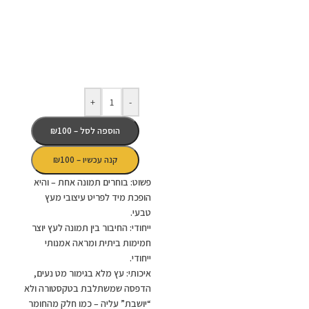
+
-
הוספה לסל – ₪100
קנה עכשיו – ₪100
פשוט
:
בוחרים
תמונה
אחת
–
והיא
הופכת
מיד
לפריט
עיצובי
מעץ
טבעי
.
ייחודי
:
החיבור
בין
תמונה
לעץ
יוצר
חמימות
ביתית
ומראה
אמנותי
ייחודי
.
איכותי
:
עץ
מלא
בגימור
מט
נעים
,
הדפסה
שמשתלבת
בטקסטורה
ולא
“
יושבת
”
עליה
–
כמו
חלק
מהחומר