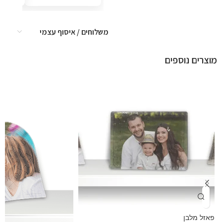
איכות המוצרים
ברמה גבוהה.
תודה לכם! אין
משלוחים / איסוף עצמי
לי ספק שנחזור
שוב 🤍
מוצרים נוספים
פאזל מלבן