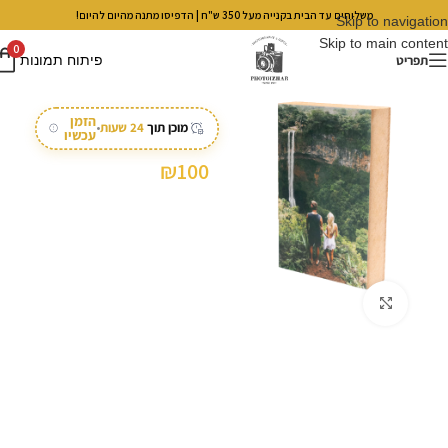
משלוחים עד הבית בקנייה מעל 350 ש"ח | הדפיסו מתנה מהיום להיום!
Skip to navigation
Skip to main content
0
/
/
עמוד הבית
מתנות
מתנות ליום נישואין
תפריט
פיתוח תמונות
בלוק עץ 20X30
הזמן
מוכן תוך
24 שעות
•
עכשיו
₪
100
לחצו להגדלה