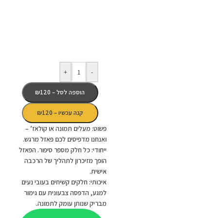
+
-
הוספה לסל – ₪120
קנה עכשיו – ₪120
פשוט
:
מעלים
תמונה
או
קולאז
’ –
ואנחנו
מדפיסים
לכם
פאזל
מרגש
.
ייחודי
:
כל
חלק
מספר
סיפור
.
הפאזל
הופך
מזיכרון
לתהליך
של
הרכבה
אישית
.
איכותי
:
חלקים
קשיחים
בעובי
נעים
למגע
,
הדפסה
צבעונית
עם
גימור
מבריק
שנותן
עומק
לתמונה
.