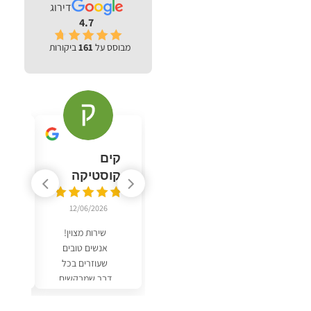
דירוג
4.7
מבוסס על
161
ביקורות
קים
n
קוסטיקה
6
12/06/2026
ש
מ
שירות מצוין!
נ
אנשים טובים
שעוזרים בכל
דבר שמבקשים.
איכות המוצרים
ברמה גבוהה.