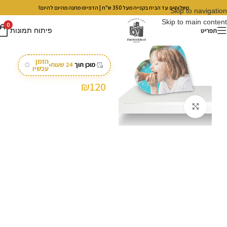
משלוחים עד הבית בקנייה מעל 350 ש"ח | הדפיסו מתנה מהיום להיום!
Skip to navigation
Skip to main content
0
/
/
עמוד הבית
מתנות
מתנות לבית
תפריט
פיתוח תמונות
פאזל לב
הזמן
מוכן תוך
24 שעות
•
עכשיו
₪
120
לחצו להגדלה