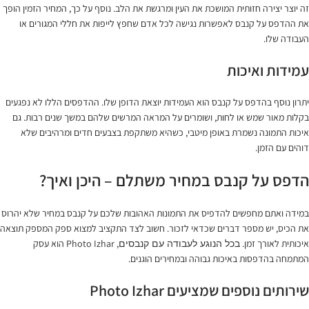
זה יוצר יצירה חזותית המושכת את העין ומרגשת את הלב. נוסף על כך, המחיר הזמין הופך
את ההדפס על קנבס לאפשרות נגישה לכל אדם שחפץ לייפות את חללי המגורים או
העבודה שלו.
עמידות ואיכות
יתרון נוסף בהדפס על קנבס הוא העמידות יוצאת הדופן שלו. ההדפסים הללו לא נפגעים
בקלות מאור שמש או לחות, ושומרים על המראה המרשים שלהם במשך שנים רבות. גם
איכות התמונה נשמרת באופן מיטבי, כשהיא משתקפת בצבעים חדים ומרהיבים שלא
דוהים עם הזמן.
הדפס על קנבס במחיר משתלם – היכן ואיך?
במידה ואתם מחפשים להדפיס את התמונות האהובות שלכם על קנבס במחיר שלא יהרוס
את הכיס, יש מספר דברים שכדאי לזכור. חשוב לצד התקציב למצוא ספק המספק תוצאה
איכותית לאורך זמן.
, Photo Izhar הוא עסק
בכל הנוגע לעבודה עם קנבסים
המתמחה בהדפסות באיכות גבוהה ובמחירים הוגנים.
שירותים נוספים שמציעים Photo Izhar