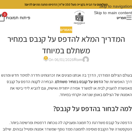
משלוחים עד הבית בקנייה מעל 350 ש"ח | הדפיסו מתנה מהיום להיום!
Skip to navigation
Skip to main content
0
תפריט
פיתוח תמונות
מאמרים
המדריך המלא להדפס על קנבס במחיר
משתלם במיוחד
0
On 06/01/2026
Rom
בעולם הצילום המודרני, הדרך בה אנחנו מציגים את זכרונותינו חדרה למימד חדש ומרגש
דרך האפשרות של
הדפס על קנבס במחיר משתלם
. הבחירה לקנות הדפס על קנבס
מאפשרת להעניק לבית או למשרד אמירה ייחודית ואישית, וגם להביא לידי ביטוי את
האמנות של הצילום באופן שנראה יוקרתי במיוחד.
למה לבחור בהדפס על קנבס?
הדפסה על קנבס משדרגת כל תמונה ומעניקה לה נוכחות דרמטית ומרשימה ביותר.
הטקסטורה של הקנבס מוסיפה לתמונה ממד נוסף שמשדר אמנות וסטייל גבוהים. שילוב