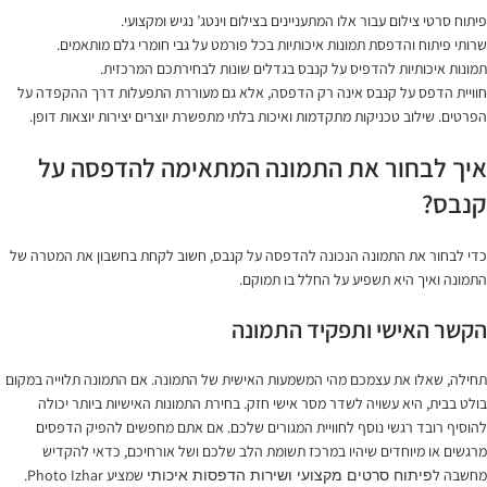
פיתוח סרטי צילום עבור אלו המתעניינים בצילום וינטג’ נגיש ומקצועי.
שרותי פיתוח והדפסת תמונות איכותיות בכל פורמט על גבי חומרי גלם מותאמים.
תמונות איכותיות להדפיס על קנבס בגדלים שונות לבחירתכם המרכזית.
חוויית הדפס על קנבס אינה רק הדפסה, אלא גם מעוררת התפעלות דרך ההקפדה על
הפרטים. שילוב טכניקות מתקדמות ואיכות בלתי מתפשרת יוצרים יצירות יוצאות דופן.
איך לבחור את התמונה המתאימה להדפסה על
קנבס?
כדי לבחור את התמונה הנכונה להדפסה על קנבס, חשוב לקחת בחשבון את המטרה של
התמונה ואיך היא תשפיע על החלל בו תמוקם.
הקשר האישי ותפקיד התמונה
תחילה, שאלו את עצמכם מהי המשמעות האישית של התמונה. אם התמונה תלוייה במקום
בולט בבית, היא עשויה לשדר מסר אישי חזק. בחירת התמונות האישיות ביותר יכולה
להוסיף רובד רגשי נוסף לחוויית המגורים שלכם. אם אתם מחפשים להפיק הדפסים
מרגשים או מיוחדים שיהיו במרכז תשומת הלב שלכם ושל אורחיכם, כדאי להקדיש
מחשבה ל
שמציע Photo Izhar.
פיתוח סרטים מקצועי ושירות הדפסות איכותי