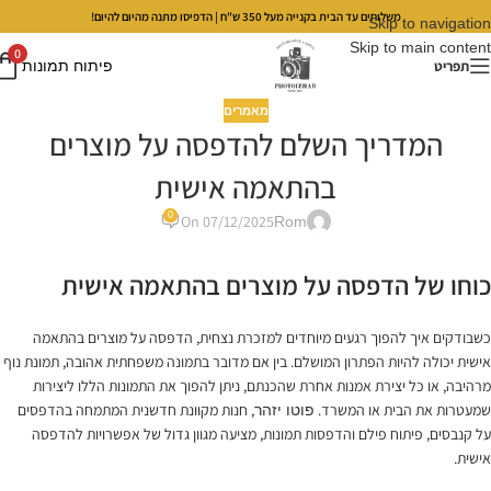
משלוחים עד הבית בקנייה מעל 350 ש"ח | הדפיסו מתנה מהיום להיום!
Skip to navigation
Skip to main content
0
תפריט
פיתוח תמונות
מאמרים
המדריך השלם להדפסה על מוצרים
בהתאמה אישית
0
On 07/12/2025
Rom
כוחו של הדפסה על מוצרים בהתאמה אישית
כשבודקים איך להפוך רגעים מיוחדים למזכרת נצחית, הדפסה על מוצרים בהתאמה
אישית יכולה להיות הפתרון המושלם. בין אם מדובר בתמונה משפחתית אהובה, תמונת נוף
מרהיבה, או כל יצירת אמנות אחרת שהכנתם, ניתן להפוך את התמונות הללו ליצירות
שמעטרות את הבית או המשרד.
, חנות מקוונת חדשנית המתמחה בהדפסים
פוטו יזהר
על קנבסים, פיתוח פילם והדפסות תמונות, מציעה מגוון גדול של אפשרויות להדפסה
אישית.