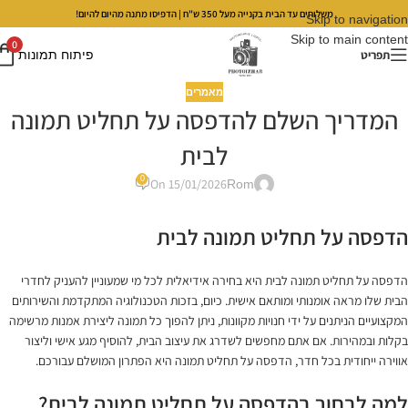
משלוחים עד הבית בקנייה מעל 350 ש"ח | הדפיסו מתנה מהיום להיום!
Skip to navigation
Skip to main content
0
תפריט
פיתוח תמונות
מאמרים
המדריך השלם להדפסה על תחליט תמונה
לבית
0
On 15/01/2026
Rom
הדפסה על תחליט תמונה לבית
הדפסה על תחליט תמונה לבית היא בחירה אידיאלית לכל מי שמעוניין להעניק לחדרי
הבית שלו מראה אומנותי ומותאם אישית. כיום, בזכות הטכנולוגיה המתקדמת והשירותים
המקצועיים הניתנים על ידי חנויות מקוונות, ניתן להפוך כל תמונה ליצירת אמנות מרשימה
בקלות ובמהירות. אם אתם מחפשים לשדרג את עיצוב הבית, להוסיף מגע אישי וליצור
אווירה ייחודית בכל חדר, הדפסה על תחליט תמונה היא הפתרון המושלם עבורכם.
למה לבחור בהדפסה על תחליט תמונה לבית?