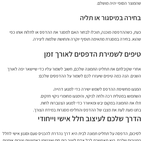
שהמוצר הסופי יהיה מושלם.
בחירה במיסגור או תליה
כעת, כשההדפסה מוכנה, תוכלו לבחור האם למסגר את ההדפס או לתלות אותו כפי
שהוא. בחירה במסגרת מתאימה תוסיף יוקרה ותחושת שלמות ליצירה.
טיפים לשמירת הדפסים לאורך זמן
אחרי שקיבלתם את תחליט התמונה שלכם, חשוב לשמור עליו כדי שיישאר יפה לאורך
השנים. הנה כמה טיפים שיעזרו לכם לשמור על ההדפסים שלכם:
המנעו מחשיפת ההדפס לשמש ישירה כדי למנוע דהייה.
השתמשו במטלית רכה ולחה לניקוי, והימנעו מחומרי ניקוי חזקים.
תלו את התמונה במקום יבש ומאיוורר כדי למנוע הצטברות לחות.
בחנו מעת לעת את מצבו של ההדפס והחליפו מסגרות במידת הצורך.
הדרך שלכם לעיצוב חלל אישי וייחודי
לסיכום, הדפסה על תחליט תמונה לבית היא דרך נהדרת להכניס טעם וסגנון אישי לחלל
המגורים שלכם. היא מאפשרת לכל אדם ליצור בית חם ואינטימי באמצעות יצירות אומנות